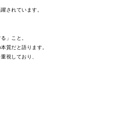
活躍されています。
する」こと。
の本質だと語ります。
を重視しており、