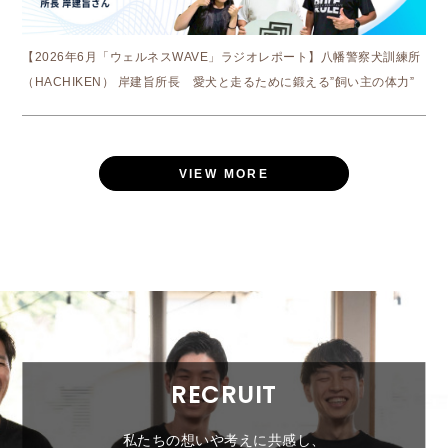
【2026年6月「ウェルネスWAVE」ラジオレポート】八幡警察犬訓練所
（HACHIKEN） 岸建旨所長 愛犬と走るために鍛える”飼い主の体力”
VIEW MORE
RECRUIT
私たちの想いや考えに共感し、