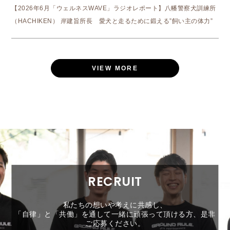
【2026年6月「ウェルネスWAVE」ラジオレポート】八幡警察犬訓練所
（HACHIKEN） 岸建旨所長 愛犬と走るために鍛える”飼い主の体力”
VIEW MORE
RECRUIT
私たちの想いや考えに共感し、
「自律」と「共働」を通して一緒に頑張って頂ける方、是非
ご応募ください。